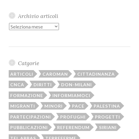
Archivio articoli
Archivio
articoli
Catgorie
ARTICOLI
CAROMAN
CITTADINANZA
CNCA
DIRITTI
DON-MILANI
FORMAZIONE
INFORMIAMOCI
MIGRANTI
MINORI
PACE
PALESTINA
PARTECIPAZIONI
PROFUGHI
PROGETTI
PUBBLICAZIONI
REFERENDUM
SIRIANI
TEL ABBAS
TERREFERME